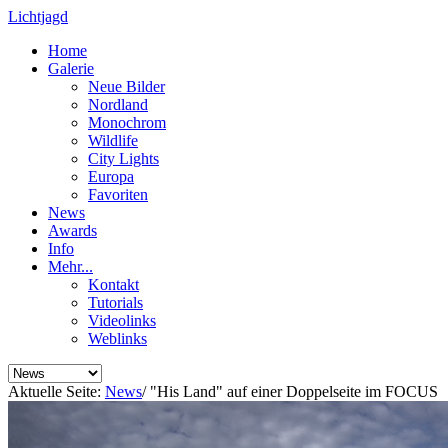
Lichtjagd
Home
Galerie
Neue Bilder
Nordland
Monochrom
Wildlife
City Lights
Europa
Favoriten
News
Awards
Info
Mehr...
Kontakt
Tutorials
Videolinks
Weblinks
Aktuelle Seite:
News
/
"His Land" auf einer Doppelseite im FOCUS