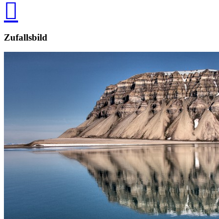

Zufallsbild