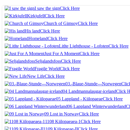
I saw the sign
Click Here
Kirkjufell
Click Here
Church of Gimsoy
Click Here
His land
Click Here
Homeland
Click Here
Litlte Lighthouse - Lofoten
Click Here
Just For A Moment
Click Here
Seljalandsfoss
Click Here
Fragile World
Click Here
New Life
Click Here
03.-Blaue-Stunde---Norwegen
Clic
04 Landmannalaugar-iceland
Click 
05 Lappland - Kiilopaeae
Click Here
06 Lappland Winterwunderland
Cl
09 Lost in Norway
Click Here
1108 Kiilopaeaea-1
Click Here
1109 Kiilopaeae-II
Click Here