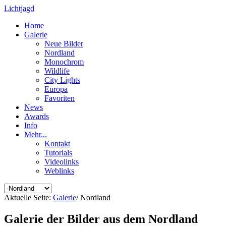
Lichtjagd
Home
Galerie
Neue Bilder
Nordland
Monochrom
Wildlife
City Lights
Europa
Favoriten
News
Awards
Info
Mehr...
Kontakt
Tutorials
Videolinks
Weblinks
Aktuelle Seite:
Galerie
/
Nordland
Galerie der Bilder aus dem Nordland