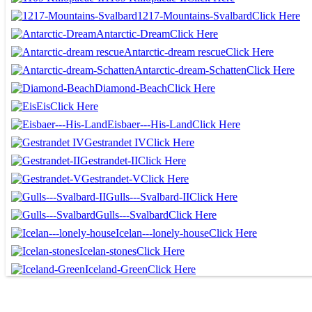
1217-Mountains-Svalbard
Click Here
Antarctic-Dream
Click Here
Antarctic-dream rescue
Click Here
Antarctic-dream-Schatten
Click Here
Diamond-Beach
Click Here
Eis
Click Here
Eisbaer---His-Land
Click Here
Gestrandet IV
Click Here
Gestrandet-II
Click Here
Gestrandet-V
Click Here
Gulls---Svalbard-II
Click Here
Gulls---Svalbard
Click Here
Icelan---lonely-house
Click Here
Icelan-stones
Click Here
Iceland-Green
Click Here