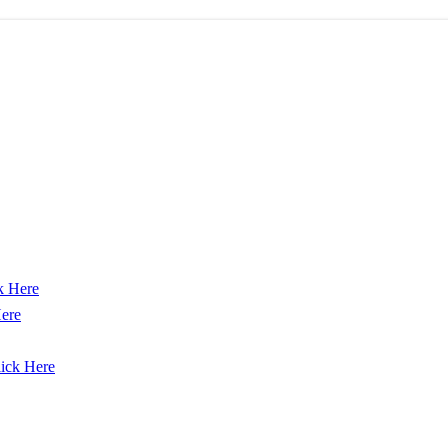
k Here
Here
ick Here